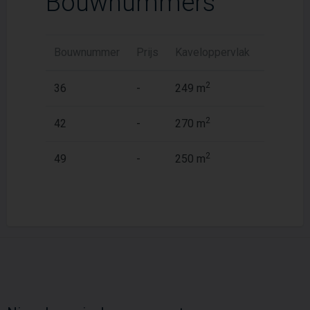
Bouwnummers
Bouwnummer
Prijs
Kaveloppervlak
Woonopp
2
2
36
-
249 m
135 m
2
2
42
-
270 m
135 m
2
2
49
-
250 m
135 m