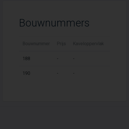
Bouwnummers
Bouwnummer
Prijs
Kaveloppervlak
Woonopp
2
188
-
-
53,7 m
2
190
-
-
53,7 m